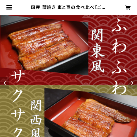
国産 蒲焼き 東と西の食べ比べ【ご贈
答用】 | うなぎ料理専門店 川昌