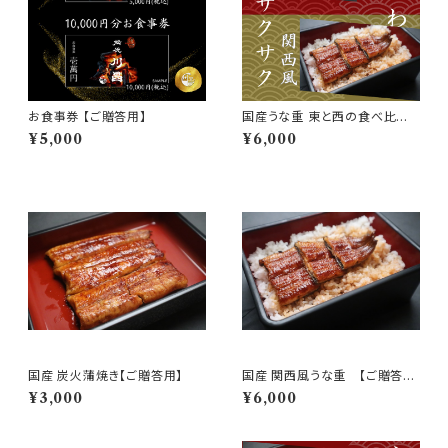
お食事券 【ご贈答用】
国産うな重 東と西の食べ比べ
セット【ご贈答用】
¥5,000
¥6,000
国産 炭火蒲焼き【ご贈答用】
国産 関西風うな重 【ご贈答
用】
¥3,000
¥6,000