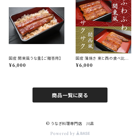
国産 関東風うな重【ご贈答用】
国産 蒲焼き 東と西の食べ比べ
【ご贈答用】
¥6,000
¥6,000
商品一覧に戻る
© うなぎ料理専門店 川昌
Powered by